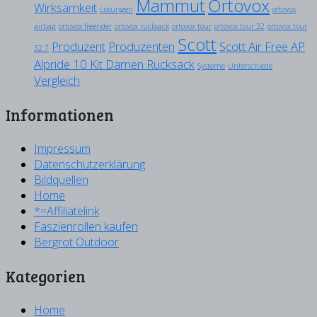
Mammut
Ortovox
Wirksamkeit
Lösungen
ortovox
airbag
ortovox freerider
ortovox rucksack
ortovox tour
ortovox tour 32
ortovox tour
Scott
Produzent
Produzenten
Scott Air Free AP
32 7
Alpride 10 Kit Damen Rucksack
Systeme
Unterschiede
Vergleich
Informationen
Impressum
Datenschutzerklärung
Bildquellen
Home
*=Affiliatelink
Faszienrollen kaufen
Bergrot Outdoor
Kategorien
Home