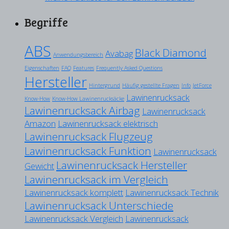
Begriffe
ABS
Black Diamond
Avabag
Anwendungsbereich
Eigenschaften
FAQ
Features
Frequently Asked Questions
Hersteller
Hintergrund
Häufig gestellte Fragen
Info
JetForce
Lawinenrucksack
Know-How
Know-How Lawinenrucksäcke
Lawinenrucksack Airbag
Lawinenrucksack
Amazon
Lawinenrucksack elektrisch
Lawinenrucksack Flugzeug
Lawinenrucksack Funktion
Lawinenrucksack
Lawinenrucksack Hersteller
Gewicht
Lawinenrucksack im Vergleich
Lawinenrucksack komplett
Lawinenrucksack Technik
Lawinenrucksack Unterschiede
Lawinenrucksack Vergleich
Lawinenrucksack