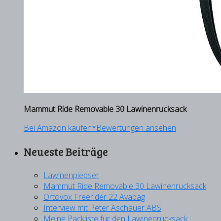
Mammut Ride Removable 30 Lawinenrucksack
Bei Amazon kaufen*
Bewertungen ansehen
Neueste Beiträge
Lawinenpiepser
Mammut Ride Removable 30 Lawinenrucksack
Ortovox Freerider 22 Avabag
Interview mit Peter Aschauer ABS
Meine Packliste für den Lawinenrucksack