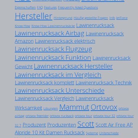
Eigenschaften
FAQ
Features
Frequently Asked Questions
Hersteller
Hintergrund
Häufig gestellte Fragen
Info
JetForce
Lawinenrucksack
Know-How
Know-How Lawinenrucksäcke
Lawinenrucksack Airbag
Lawinenrucksack
Amazon
Lawinenrucksack elektrisch
Lawinenrucksack Flugzeug
Lawinenrucksack Funktion
Lawinenrucksack
Lawinenrucksack Hersteller
Gewicht
Lawinenrucksack im Vergleich
Lawinenrucksack komplett
Lawinenrucksack Technik
Lawinenrucksack Unterschiede
Lawinenrucksack Vergleich
Lawinenrucksack
Mammut
Ortovox
Wirksamkeit
Lösungen
ortovox
airbag
ortovox freerider
ortovox rucksack
ortovox tour
ortovox tour 32
ortovox tour
Scott
Produzent
Produzenten
Scott Air Free AP
32 7
Alpride 10 Kit Damen Rucksack
Systeme
Unterschiede