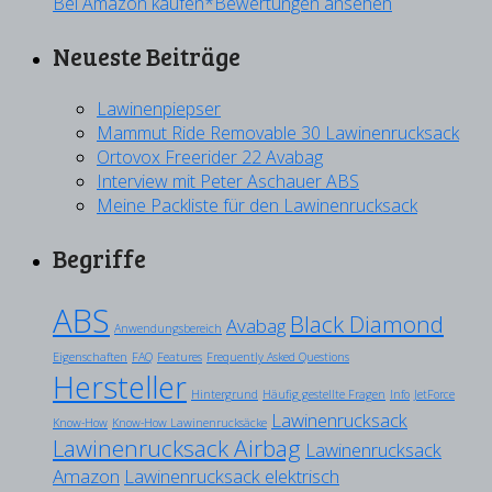
Bei Amazon kaufen*
Bewertungen ansehen
Neueste Beiträge
Lawinenpiepser
Mammut Ride Removable 30 Lawinenrucksack
Ortovox Freerider 22 Avabag
Interview mit Peter Aschauer ABS
Meine Packliste für den Lawinenrucksack
Begriffe
ABS
Black Diamond
Avabag
Anwendungsbereich
Eigenschaften
FAQ
Features
Frequently Asked Questions
Hersteller
Hintergrund
Häufig gestellte Fragen
Info
JetForce
Lawinenrucksack
Know-How
Know-How Lawinenrucksäcke
Lawinenrucksack Airbag
Lawinenrucksack
Amazon
Lawinenrucksack elektrisch