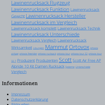
Lawinenrucksack Flugzeug
Lawinenrucksack Funktion
Lawinenrucksack
Lawinenrucksack Hersteller
Gewicht
Lawinenrucksack im Vergleich
Lawinenrucksack komplett
Lawinenrucksack Technik
Lawinenrucksack Unterschiede
Lawinenrucksack Vergleich
Lawinenrucksack
Mammut
Ortovox
Wirksamkeit
Lösungen
ortovox
airbag
ortovox freerider
ortovox rucksack
ortovox tour
ortovox tour 32
ortovox tour
Scott
Produzent
Produzenten
Scott Air Free AP
32 7
Alpride 10 Kit Damen Rucksack
Systeme
Unterschiede
Vergleich
Informationen
Impressum
Datenschutzerklärung
Bildquellen