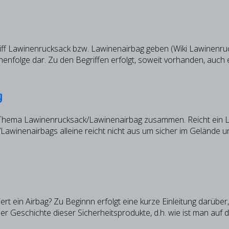
riff Lawinenrucksack bzw. Lawinenairbag geben (Wiki Lawinenruck
nfolge dar. Zu den Begriffen erfolgt, soweit vorhanden, auch e
g
um Thema Lawinenrucksack/Lawinenairbag zusammen. Reicht ein 
winenairbags alleine reicht nicht aus um sicher im Gelände unt
niert ein Airbag? Zu Beginnn erfolgt eine kurze Einleitung dar
der Geschichte dieser Sicherheitsprodukte, d.h. wie ist man au