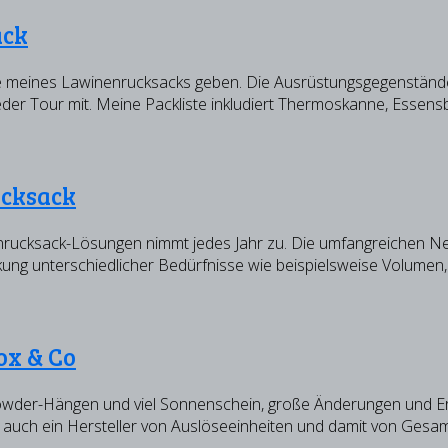
ack
ste meines Lawinenrucksacks geben. Die Ausrüstungsgegenstände v
eder Tour mit. Meine Packliste inkludiert Thermoskanne, Essensb
ucksack
rucksack-Lösungen nimmt jedes Jahr zu. Die umfangreichen Neu
ung unterschiedlicher Bedürfnisse wie beispielsweise Volumen,
ox & Co
owder-Hängen und viel Sonnenschein, große Änderungen und Erwe
t auch ein Hersteller von Auslöseeinheiten und damit von Gesa