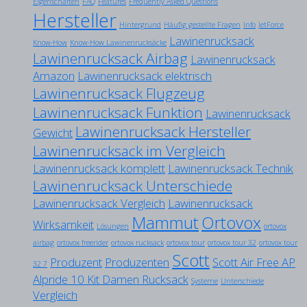
Eigenschaften
FAQ
Features
Frequently Asked Questions
Hersteller
Hintergrund
Häufig gestellte Fragen
Info
JetForce
Lawinenrucksack
Know-How
Know-How Lawinenrucksäcke
Lawinenrucksack Airbag
Lawinenrucksack
Amazon
Lawinenrucksack elektrisch
Lawinenrucksack Flugzeug
Lawinenrucksack Funktion
Lawinenrucksack
Lawinenrucksack Hersteller
Gewicht
Lawinenrucksack im Vergleich
Lawinenrucksack komplett
Lawinenrucksack Technik
Lawinenrucksack Unterschiede
Lawinenrucksack Vergleich
Lawinenrucksack
Mammut
Ortovox
Wirksamkeit
Lösungen
ortovox
airbag
ortovox freerider
ortovox rucksack
ortovox tour
ortovox tour 32
ortovox tour
Scott
Produzent
Produzenten
Scott Air Free AP
32 7
Alpride 10 Kit Damen Rucksack
Systeme
Unterschiede
Vergleich