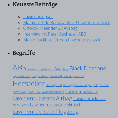
Neueste Beiträge
Lawinenpiepser
Mammut Ride Removable 30 Lawinenrucksack
Ortovox Freerider 22 Avabag
Interview mit Peter Aschauer ABS
Meine Packliste für den Lawinenrucksack
Begriffe
ABS
Black Diamond
Avabag
Anwendungsbereich
Eigenschaften
FAQ
Features
Frequently Asked Questions
Hersteller
Hintergrund
Häufig gestellte Fragen
Info
JetForce
Lawinenrucksack
Know-How
Know-How Lawinenrucksäcke
Lawinenrucksack Airbag
Lawinenrucksack
Amazon
Lawinenrucksack elektrisch
Lawinenrucksack Flugzeug