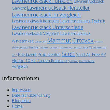
Lawinenrucksack Funktion
Lawinenrucksack
Lawinenrucksack Hersteller
Gewicht
Lawinenrucksack im Vergleich
Lawinenrucksack komplett
Lawinenrucksack Technik
Lawinenrucksack Unterschiede
Lawinenrucksack Vergleich
Lawinenrucksack
Mammut
Ortovox
Wirksamkeit
Lösungen
ortovox
airbag
ortovox freerider
ortovox rucksack
ortovox tour
ortovox tour 32
ortovox tour
Scott
Produzent
Produzenten
Scott Air Free AP
32 7
Alpride 10 Kit Damen Rucksack
Systeme
Unterschiede
Vergleich
Informationen
Impressum
Datenschutzerklärung
Bildquellen
Home