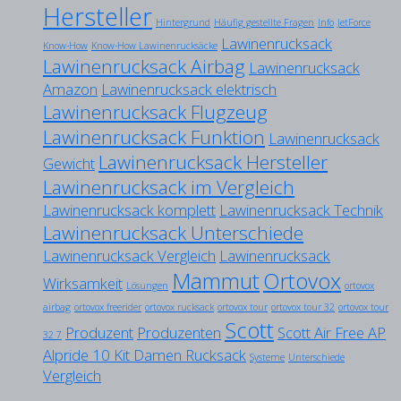
Hersteller
Hintergrund
Häufig gestellte Fragen
Info
JetForce
Lawinenrucksack
Know-How
Know-How Lawinenrucksäcke
Lawinenrucksack Airbag
Lawinenrucksack
Amazon
Lawinenrucksack elektrisch
Lawinenrucksack Flugzeug
Lawinenrucksack Funktion
Lawinenrucksack
Lawinenrucksack Hersteller
Gewicht
Lawinenrucksack im Vergleich
Lawinenrucksack komplett
Lawinenrucksack Technik
Lawinenrucksack Unterschiede
Lawinenrucksack Vergleich
Lawinenrucksack
Mammut
Ortovox
Wirksamkeit
Lösungen
ortovox
airbag
ortovox freerider
ortovox rucksack
ortovox tour
ortovox tour 32
ortovox tour
Scott
Produzent
Produzenten
Scott Air Free AP
32 7
Alpride 10 Kit Damen Rucksack
Systeme
Unterschiede
Vergleich