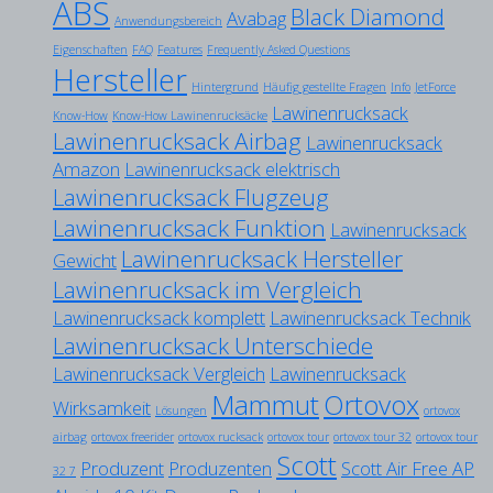
ABS
Black Diamond
Avabag
Anwendungsbereich
Eigenschaften
FAQ
Features
Frequently Asked Questions
Hersteller
Hintergrund
Häufig gestellte Fragen
Info
JetForce
Lawinenrucksack
Know-How
Know-How Lawinenrucksäcke
Lawinenrucksack Airbag
Lawinenrucksack
Amazon
Lawinenrucksack elektrisch
Lawinenrucksack Flugzeug
Lawinenrucksack Funktion
Lawinenrucksack
Lawinenrucksack Hersteller
Gewicht
Lawinenrucksack im Vergleich
Lawinenrucksack komplett
Lawinenrucksack Technik
Lawinenrucksack Unterschiede
Lawinenrucksack Vergleich
Lawinenrucksack
Mammut
Ortovox
Wirksamkeit
Lösungen
ortovox
airbag
ortovox freerider
ortovox rucksack
ortovox tour
ortovox tour 32
ortovox tour
Scott
Produzent
Produzenten
Scott Air Free AP
32 7