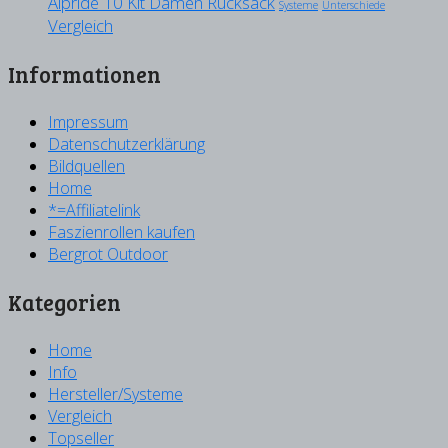
Alpride 10 Kit Damen Rucksack
Systeme
Unterschiede
Vergleich
Informationen
Impressum
Datenschutzerklärung
Bildquellen
Home
*=Affiliatelink
Faszienrollen kaufen
Bergrot Outdoor
Kategorien
Home
Info
Hersteller/Systeme
Vergleich
Topseller